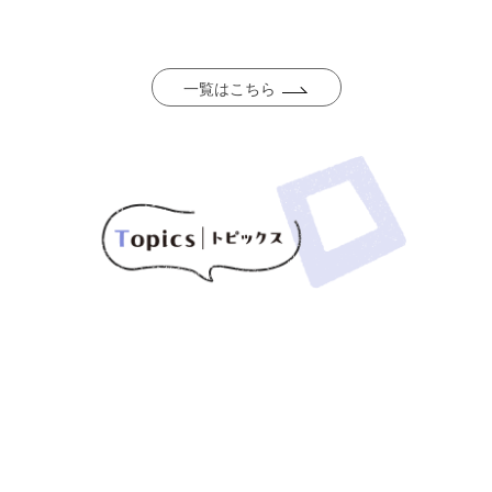
一覧はこちら
[%title%]
[!% if (image.url!="") { %]
[!%
} %]