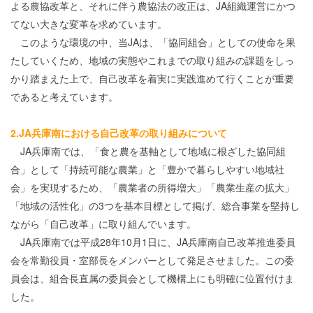
よる農協改革と、それに伴う農協法の改正は、JA組織運営にかつ
てない大きな変革を求めています。
このような環境の中、当JAは、「協同組合」としての使命を果
たしていくため、地域の実態やこれまでの取り組みの課題をしっ
かり踏まえた上で、自己改革を着実に実践進めて行くことが重要
であると考えています。
2.JA兵庫南における自己改革の取り組みについて
JA兵庫南では、「食と農を基軸として地域に根ざした協同組
合」として「持続可能な農業」と「豊かで暮らしやすい地域社
会」を実現するため、「農業者の所得増大」「農業生産の拡大」
「地域の活性化」の3つを基本目標として掲げ、総合事業を堅持し
ながら「自己改革」に取り組んでいます。
JA兵庫南では平成28年10月1日に、JA兵庫南自己改革推進委員
会を常勤役員・室部長をメンバーとして発足させました。この委
員会は、組合長直属の委員会として機構上にも明確に位置付けま
した。