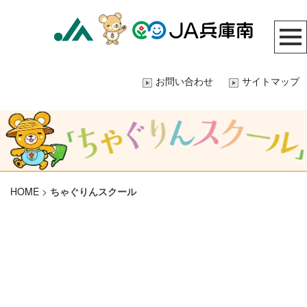
お問い合わせ
サイトマップ
HOME
>
ちゃぐりんスクール
[!% if (image.url!="") { %]
[!% } %]
[%title%]