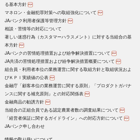
る基本方針
マネロン・金融犯罪対策への取組強化について
JAバンク利用者保護等管理方針
相談・苦情等の対応について
著しい迷惑行為（カスタマーハラスメント）に対する当組合の基
本方針
JAバンクの苦情処理措置および紛争解決措置について
JA共済の苦情処理措置および紛争解決措置概要について
組合員・利用者本位の業務運営に関する取組方針と取組状況およ
びＫＰＩ実績値の公表
金融庁「顧客本位の業務運営に関する原則」「プロダクトガバナ
ンスに関する補充原則』との対応関係表
金融商品の勧誘方針
当組合の正組合員である認定農業者数の調査結果について
「経営者保証に関するガイドライン」への対応方針について
JAバンク申し合わせ
情報の取り扱いについて